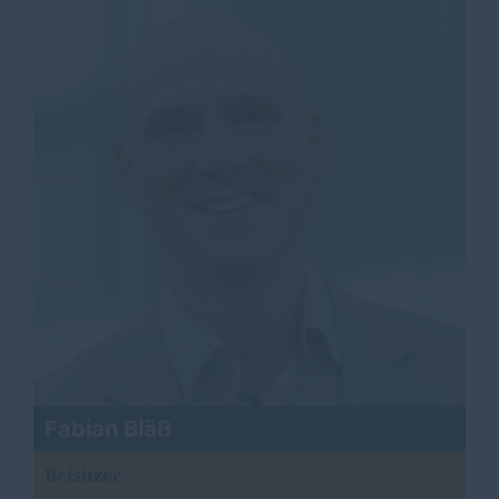
Fabian Bläß
Beisitzer