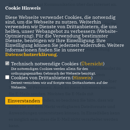
Möglichkeiten zur Kommunikation über das Internet an.
Cookie Hinweis
Diese Webseite verwendet Cookies, die notwendig
(1) Neben der rein informatorischen Nutzung unserer
sind, um die Webseite zu nutzen. Weiterhin
Webseite bieten wir verschiedene Leistungen an, die Sie
verwenden wir Dienste von Drittanbietern, die uns
bei Interesse nutzen können. Dazu müssen Sie in der
helfen, unser Webangebot zu verbessern (Website-
Optmierung). Für die Verwendung bestimmter
Regel personenbezogene Daten angeben, die wir zur
Dienste, benötigen wir Ihre Einwilligung. Ihre
Erbringung der jeweiligen Leistung nutzen und für die die
Einwilligung können Sie jederzeit widerrufen. Weitere
zuvor genannten Grundsätze zur Datenverarbeitung
Informationen finden Sie in unserer
Datenschutzerklärung
.
gelten.
Technisch notwendige Cookies (
Übersicht
)
Für die Kommunikation bitten wir das Kontaktformular zu
Die notwendigen Cookies werden allein für den
ordnungsgemäßen Gebrauch der Webseite benötigt.
verwenden. Darüberhinaus finden Sie in unserem
Cookies von Drittanbietern (
Hinweis
)
Internetangebot u.U. weitere E-Mail-Adressen einzelner
Derzeit verzichten wir auf Scripte von Drittanbietern auf der
Stellen oder Personen. Auch an diese Adressen können
Webseite.
Sie E-Mails senden. Möchten Sie E-Mails mit
Dateianhängen senden, so beachten Sie bitte, dass wir
Einverstanden
nicht alle auf dem Markt verfügbaren Dateiformate und
Anwendungen unterstützen können. In Einzelfällen kann
es möglich sein, dass die E-Mail nicht verarbeitet werden
kann.