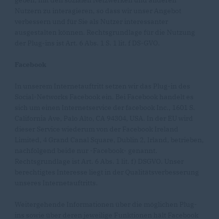
geben, mit den sozialen Netzwerken und anderen
Nutzern zu interagieren, so dass wir unser Angebot
verbessern und für Sie als Nutzer interessanter
ausgestalten können. Rechtsgrundlage für die Nutzung
der Plug-ins ist Art. 6 Abs. 1 S. 1 lit. f DS-GVO.
Facebook
In unserem Internetauftritt setzen wir das Plug-in des
Social-Networks Facebook ein. Bei Facebook handelt es
sich um einen Internetservice der facebook Inc., 1601 S.
California Ave, Palo Alto, CA 94304, USA. In der EU wird
dieser Service wiederum von der Facebook Ireland
Limited, 4 Grand Canal Square, Dublin 2, Irland, betrieben,
nachfolgend beide nur -Facebook- genannt.
Rechtsgrundlage ist Art. 6 Abs. 1 lit. f) DSGVO. Unser
berechtigtes Interesse liegt in der Qualitätsverbesserung
unseres Internetauftritts.
Weitergehende Informationen über die möglichen Plug-
ins sowie über deren jeweilige Funktionen hält Facebook