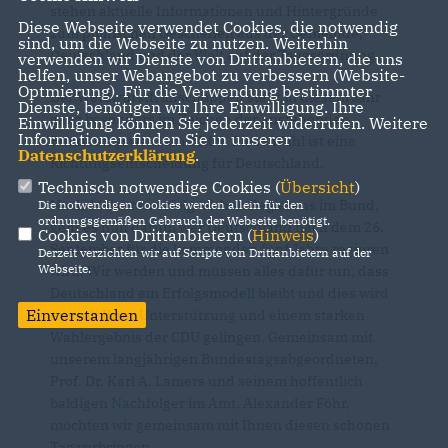
stehen aktuelle Informationen und Hintergründe
Diese Webseite verwendet Cookies, die notwendig
zum politischen Geschehen aus der Gemeinde,
sind, um die Webseite zu nutzen. Weiterhin
Deutschland und der Welt auf der Tagesordnung.
verwenden wir Dienste von Drittanbietern, die uns
helfen, unser Webangebot zu verbessern (Website-
Optmierung). Für die Verwendung bestimmter
Der Weißwurstfrühschoppen steht in diesem Jahr
Dienste, benötigen wir Ihre Einwilligung. Ihre
ganz besonders im Zeichen der anstehenden
Einwilligung können Sie jederzeit widerrufen. Weitere
Informationen finden Sie in unserer
Bundestagswahl am 26.09. Diese Wahl ist eine
Datenschutzerklärung
.
Richtungsentscheidung für Deutschland.
Technisch notwendige Cookies (
Übersicht
)
Nach 16 Jahren erfolgreichen Regierens im Bund,
Die notwendigen Cookies werden allein für den
ordnungsgemäßen Gebrauch der Webseite benötigt.
geht es nun darum wer Deutschland nach dem 26.
Cookies von Drittanbietern (
Hinweis
)
September für die kommenden fünf Jahre regieren
Derzeit verzichten wir auf Scripte von Drittanbietern auf der
Webseite.
wird. Wir werden und müssen alles dafür tun, dass
Deutschland ein Erfolgsmodell bleibt und dies wird
Einverstanden
nur mit Ihrer Unterstützung und einem starken
Wahlergebnis der CDU gelingen. Gemeinsam mit
unserem langjährigen Bundestagsabgeordneten,
Prof. Dr. Karl A. Lamers und seinem hoffentlich
baldigen Nachfolger im Amt, Alexander Föhr,
möchten wir gemeinsam mit Ihnen diesen schönen
Tag verbringen.