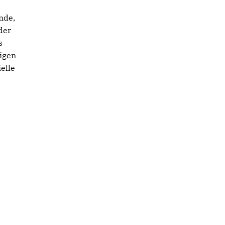
nde,
der
s
nigen
elle