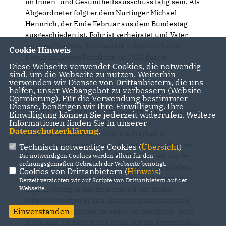
im Innen- und Gesundheitsausschuss tätig sein. Als
Abgeordneter folgt er dem Nürtinger Michael
Hennrich, der Ende Februar aus dem Bundestag
ausgeschieden ist. Föhr ist verheiratet und Vater
von drei Kindern. Er arbeitete zuletzt als Leiter
Cookie Hinweis
Kommunikation/Politik für die AOK Baden-
Diese Webseite verwendet Cookies, die notwendig
Württemberg.
sind, um die Webseite zu nutzen. Weiterhin
verwenden wir Dienste von Drittanbietern, die uns
Ich werde ein Kämpfer für die Interessen meiner
helfen, unser Webangebot zu verbessern (Website-
Optmierung). Für die Verwendung bestimmter
Heimat sein und Wert auf hohe Präsenz in den
Dienste, benötigen wir Ihre Einwilligung. Ihre
Städten und Gemeinden im Wahlkreis legen. Durch
Einwilligung können Sie jederzeit widerrufen. Weitere
Informationen finden Sie in unserer
mein langjähriges Engagement in der
Datenschutzerklärung
.
Kommunalpolitik kenne ich die Stärken und
Potenziale unserer Region. Mir ist wichtig, dass im
Technisch notwendige Cookies (
Übersicht
)
Bundestag die Interessen der Kommunen wieder
Die notwendigen Cookies werden allein für den
ordnungsgemäßen Gebrauch der Webseite benötigt.
mehr Berücksichtigung finden, denn hier erleben
Cookies von Drittanbietern (
Hinweis
)
die Menschen Erfolg und Misserfolg politischer
Derzeit verzichten wir auf Scripte von Drittanbietern auf der
Webseite.
Entscheidungen hautnah und direkt. Meine
Mitgliedschaften in den Bundestagsausschüssen
Einverstanden
passen hervorragend zu unserem Wahlkreis. Mein
Team und ich freuen uns riesig auf die kommenden