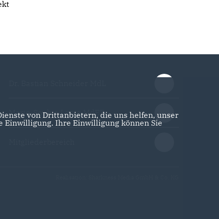
ekt
Dr. Bastian Schneider MdL
Marie-Sophie Lanig MdEP
enste von Drittanbietern, die uns helfen, unser
Einwilligung. Ihre Einwilligung können Sie
Mitgliederbereich
Realisation: Sharkness Media GmbH & Co. KG