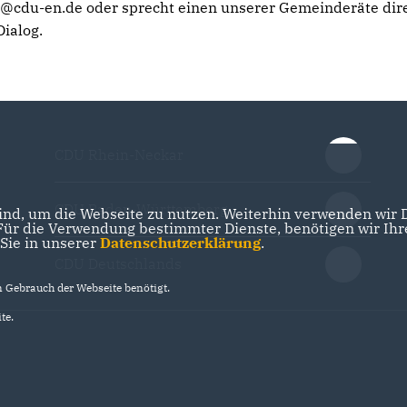
on@cdu-en.de oder sprecht einen unserer Gemeinderäte dir
Dialog.
CDU Rhein-Neckar
CDU Baden-Württemberg
nd, um die Webseite zu nutzen. Weiterhin verwenden wir Di
r die Verwendung bestimmter Dienste, benötigen wir Ihre 
 Sie in unserer
Datenschutzerklärung
.
CDU Deutschlands
Gebrauch der Webseite benötigt.
te.