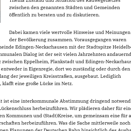
zwischen den genannten Städten und Gemeinden
öffentlich zu beraten und zu diskutieren.
Dabei kamen viele wertvolle Hinweise und Meinungen
der Bevölkerung zusammen. Vorausgegangen waren
meinde Edingen-Neckarhausen mit der Stadtspitze Heidelb
ommunalen Dialog ist der seit vielen Jahrzehnten andauern
 zwischen Eppelheim, Plankstadt und Edingen-Neckarhau
entweder in Eigenregie, dort wo zuständig oder durch den
ang der jeweiligen Kreisstraßen, ausgebaut. Lediglich
klafft eine große Lücke im Netz.
it ist eine interkommunale Abstimmung dringend notwend
ückenschluss herbeizuführen. Wir plädieren daher für ei
gten Kommunen und (Stadt)Kreise, um gemeinsam eine für a
rschaften herbeizuführen. Was die Sache mittlerweile noch
en Planungen der Deutschen Bahn hinsichtlich des Ausb