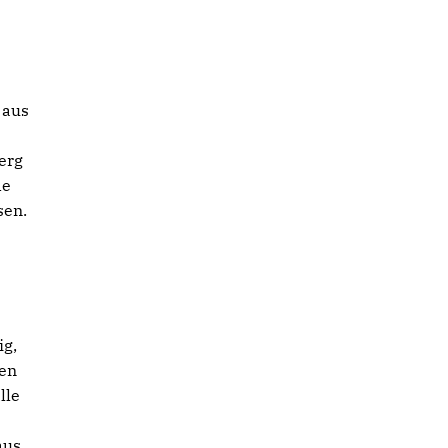
 aus
erg
de
sen.
ig,
nen
lle
aus